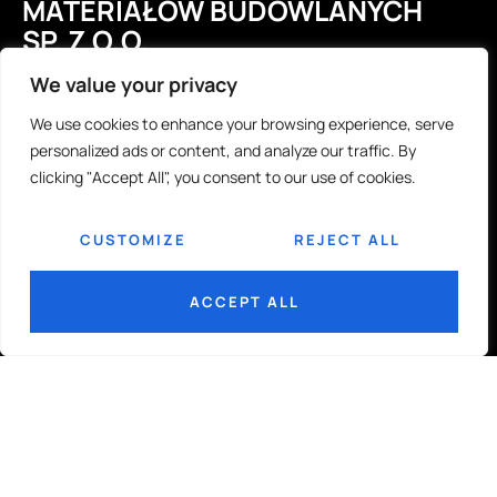
MATERIAŁÓW BUDOWLANYCH
SP. Z O.O.
We value your privacy
We use cookies to enhance your browsing experience, serve
UL. GORZOWSKA 7
personalized ads or content, and analyze our traffic. By
65-127 ZIELONA GÓRA
clicking "Accept All", you consent to our use of cookies.
SKONTAKTUJ SIĘ
CUSTOMIZE
REJECT ALL
PHMB@PHMB.COM.PL
ACCEPT ALL
68 320 33 00 WEW 4