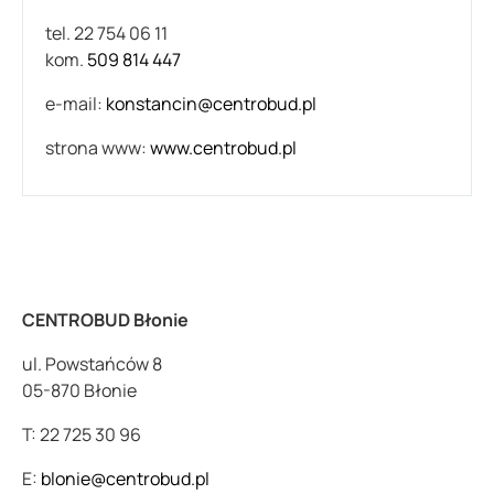
tel. 22 754 06 11
kom.
509 814 447
e-mail:
konstancin@centrobud.pl
strona www:
www.centrobud.pl
CENTROBUD Błonie
ul. Powstańców 8
05-870 Błonie
T: 22 725 30 96
E:
blonie@centrobud.pl