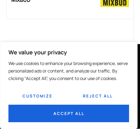
We value your privacy
GRUPA POLSKIE HURTOWNIE
We use cookies to enhance your browsing experience, serve
personalized ads or content, and analyze our traffic. By
MATERIAŁÓW BUDOWLANYCH
clicking "Accept All", you consent to our use of cookies.
SP. Z O.O.
CUSTOMIZE
REJECT ALL
UL. GORZOWSKA 7
ACCEPT ALL
65-127 ZIELONA GÓRA
SKONTAKTUJ SIĘ