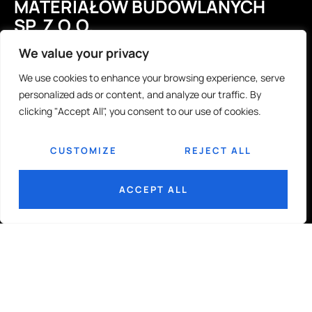
MATERIAŁÓW BUDOWLANYCH
SP. Z O.O.
We value your privacy
We use cookies to enhance your browsing experience, serve
UL. GORZOWSKA 7
personalized ads or content, and analyze our traffic. By
65-127 ZIELONA GÓRA
clicking "Accept All", you consent to our use of cookies.
SKONTAKTUJ SIĘ
CUSTOMIZE
REJECT ALL
PHMB@PHMB.COM.PL
ACCEPT ALL
68 320 33 00 WEW 4